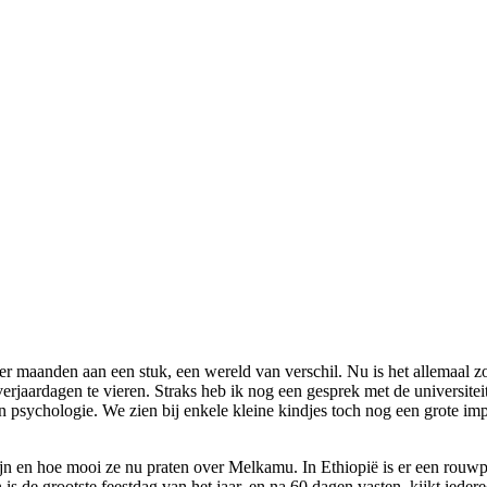
ier maanden aan een stuk, een wereld van verschil. Nu is het allemaal zo
rjaardagen te vieren. Straks heb ik nog een gesprek met de universitei
n psychologie. We zien bij enkele kleine kindjes toch nog een grote i
 zijn en hoe mooi ze nu praten over Melkamu. In Ethiopië is er een rouw
 is de grootste feestdag van het jaar, en na 60 dagen vasten, kijkt ied