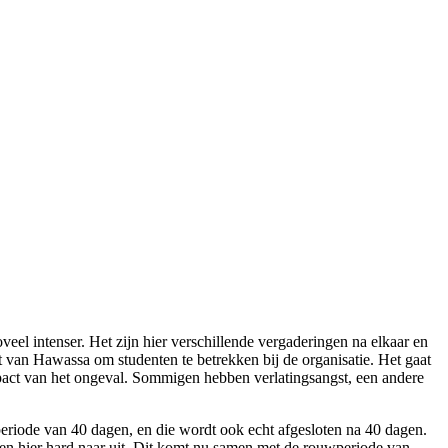
veel intenser. Het zijn hier verschillende vergaderingen na elkaar en
t van Hawassa om studenten te betrekken bij de organisatie. Het gaat
mpact van het ongeval. Sommigen hebben verlatingsangst, een andere
periode van 40 dagen, en die wordt ook echt afgesloten na 40 dagen.
ereen hier hard naar uit. Dit komt nu samen met de rouwperiode van