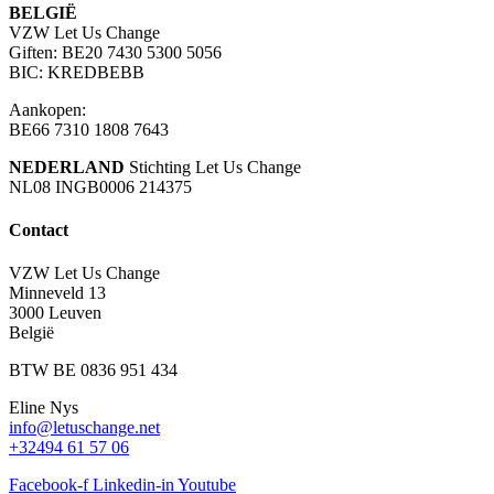
BELGIË
VZW Let Us Change
Giften: BE20 7430 5300 5056
BIC: KREDBEBB
Aankopen:
BE66 7310 1808 7643
NEDERLAND
Stichting Let Us Change
NL08 INGB0006 214375
Contact
VZW Let Us Change
Minneveld 13
3000 Leuven
België
BTW BE 0836 951 434
Eline Nys
info@letuschange.net
+32494 61 57 06
Facebook-f
Linkedin-in
Youtube