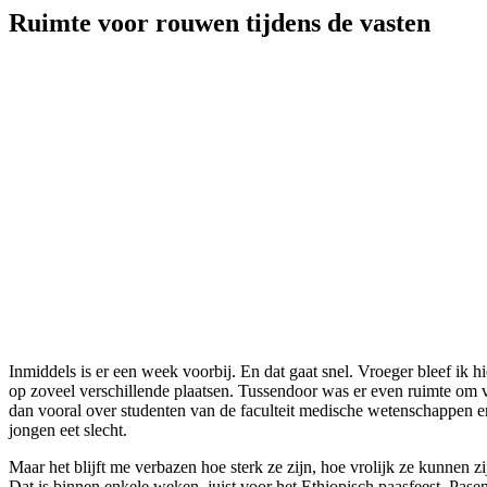
Ruimte voor rouwen tijdens de vasten
Inmiddels is er een week voorbij. En dat gaat snel. Vroeger bleef ik h
op zoveel verschillende plaatsen. Tussendoor was er even ruimte om ve
dan vooral over studenten van de faculteit medische wetenschappen e
jongen eet slecht.
Maar het blijft me verbazen hoe sterk ze zijn, hoe vrolijk ze kunnen
Dat is binnen enkele weken, juist voor het Ethiopisch paasfeest. Pasen