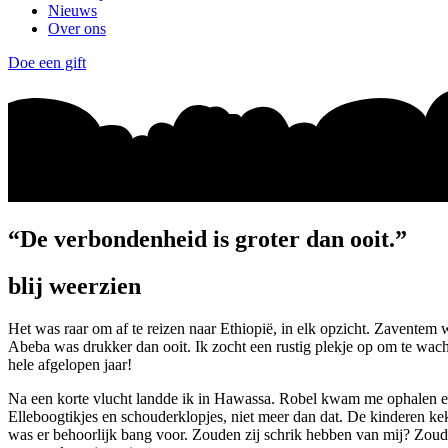
Nieuws
Over ons
Doe een gift
“De verbondenheid is groter dan ooit.”
blij weerzien
Het was raar om af te reizen naar Ethiopië, in elk opzicht. Zaventem w
Abeba was drukker dan ooit. Ik zocht een rustig plekje op om te wa
hele afgelopen jaar!
Na een korte vlucht landde ik in Hawassa. Robel kwam me ophalen en
Elleboogtikjes en schouderklopjes, niet meer dan dat. De kinderen ke
was er behoorlijk bang voor. Zouden zij schrik hebben van mij? Zoude