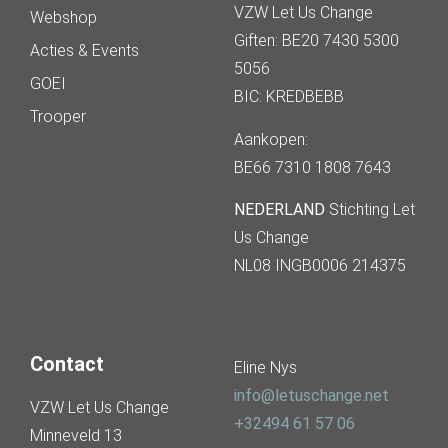
VZW Let Us Change
Webshop
Giften: BE20 7430 5300
Acties & Events
5056
GOEI
BIC: KREDBEBB
Trooper
Aankopen:
BE66 7310 1808 7643
NEDERLAND
Stichting Let
Us Change
NL08 INGB0006 214375
Contact
Eline Nys
info@letuschange.net
VZW Let Us Change
+32494 61 57 06
Minneveld 13