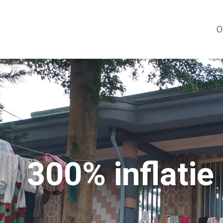
O
300% inflatie 