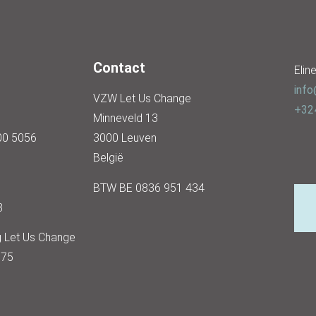
Contact
Elin
info
VZW Let Us Change
+32
Minneveld 13
00 5056
3000 Leuven
België
BTW BE 0836 951 434
3
g Let Us Change
375