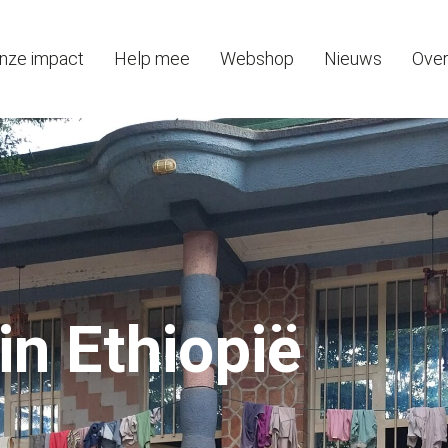
nze impact
Help mee
Webshop
Nieuws
Over
in Ethiopië