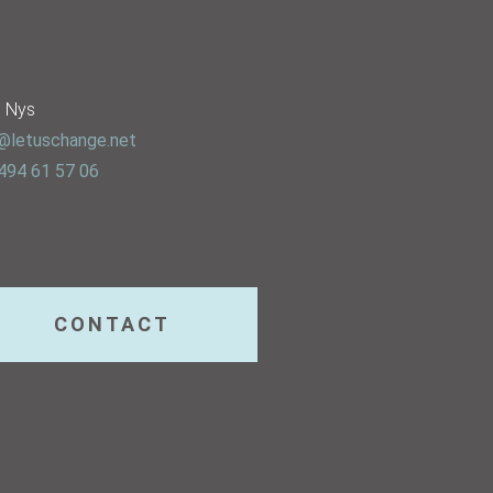
e Nys
@letuschange.net
494 61 57 06
CONTACT