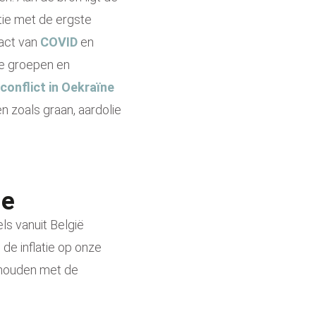
tie met de ergste
pact van
COVID
en
he groepen en
conflict in Oekraïne
n zoals graan, aardolie
ge
s vanuit België
de inflatie op onze
 houden met de