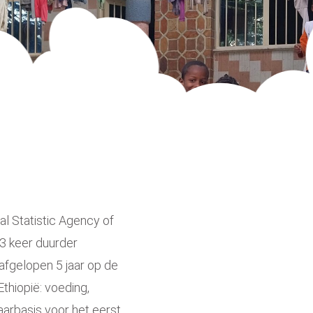
ral Statistic Agency of
ë 3 keer duurder
 afgelopen 5 jaar op de
hiopië: voeding,
jaarbasis voor het eerst