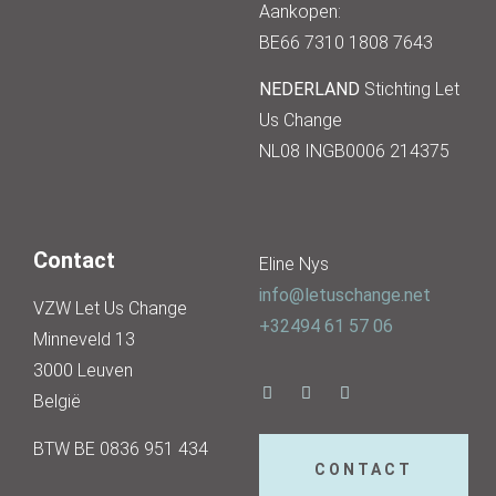
Aankopen:
BE66 7310 1808 7643
NEDERLAND
Stichting Let
Us Change
NL08 INGB0006 214375
Contact
Eline Nys
info@letuschange.net
VZW Let Us Change
+32494 61 57 06
Minneveld 13
3000 Leuven
België
BTW BE 0836 951 434
CONTACT