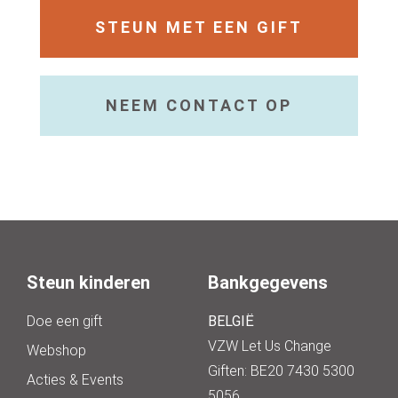
STEUN MET EEN GIFT
NEEM CONTACT OP
Steun kinderen
Bankgegevens
Doe een gift
BELGIË
VZW Let Us Change
Webshop
Giften: BE20 7430 5300
Acties & Events
5056