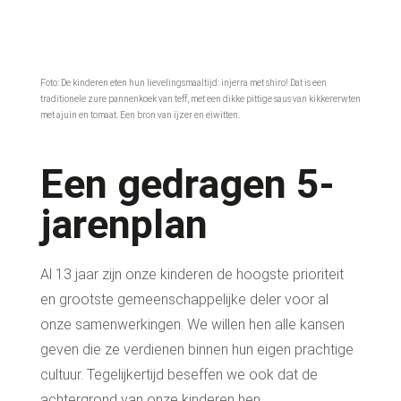
Foto: De kinderen eten hun lievelingsmaaltijd: injerra met shiro! Dat is een
traditionele zure pannenkoek van teff, met een dikke pittige saus van kikkererwten
met ajuin en tomaat. Een bron van ijzer en eiwitten.
Een gedragen 5-
jarenplan
Al 13 jaar zijn onze kinderen de hoogste prioriteit
en grootste gemeenschappelijke deler voor al
onze samenwerkingen.
We willen hen alle kansen
geven die ze verdienen binnen hun eigen prachtige
cultuur.
Tegelijkertijd beseffen we ook dat de
achtergrond van onze kinderen hen