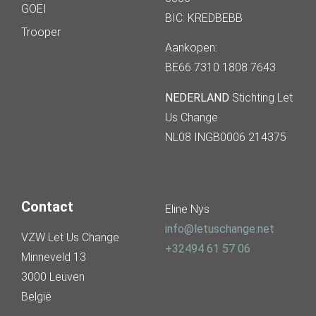
GOEI
BIC: KREDBEBB
Trooper
Aankopen:
BE66 7310 1808 7643
NEDERLAND
Stichting Let
Us Change
NL08 INGB0006 214375
Contact
Eline Nys
info@letuschange.net
VZW Let Us Change
+32494 61 57 06
Minneveld 13
3000 Leuven
België