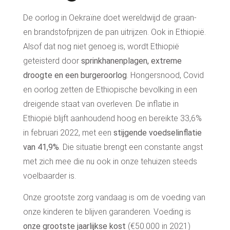
De oorlog in Oekraïne doet wereldwijd de graan-
en brandstofprijzen de pan uitrijzen. Ook in Ethiopië.
Alsof dat nog niet genoeg is, wordt Ethiopië
geteisterd door
sprinkhanenplagen, extreme
droogte en een burgeroorlog
.
H
ongersnood, Covid
en oorlog zetten de Ethiopische bevolking in een
dreigende staat van overleven.
De
inflatie
in
Ethiopië blijft aanhoudend hoog en bereikte 33,6%
in februari 2022, met een
stijgende voedselinflatie
van 41,9%
.
Die situatie brengt een constante angst
met zich mee die nu ook in onze tehuizen steeds
voelbaarder is.
Onze grootste zorg vandaag is om de voeding van
onze kinderen te blijven garanderen. Voeding is
onze grootste jaarlijkse kost
(€50.000 in 2021)