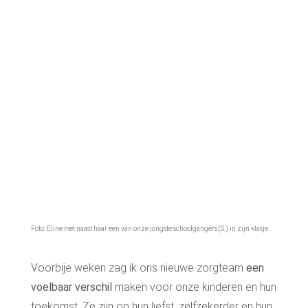
Foto: Eline met naast haar een van onze jongste schoolgangers (S.) in zijn klasje.
Voorbije weken zag ik ons nieuwe zorgteam
een
voelbaar verschil
maken voor onze kinderen en hun
toekomst. Ze
zijn op hun liefst, zelfzekerder en hun