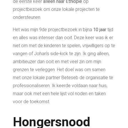
de eerste keer
alleen naar Ethiopië
op
projectbezoek om onze lokale projecten te
ondersteunen.
Het was mijn 9de projectbezoek in bijna
10 jaar
tijd
en alles was intenser dan ooit.
Dez
e keer was ik er
niet om met de kinderen te spelen, vrijwilligers op te
vangen of Johan’s side-kick te zijn. I
k ging alleen,
ambitieuzer dan ooit en met veel zin om mijn
grenzen te verleggen. Het doel was om samen
met
onze lokale partner
Beteseb de organisatie te
professionaliseren.
Ik keerde voldaan naar huis,
maar ook met een hele lijst vol noden en taken
voor de toekomst.
Hongersnood