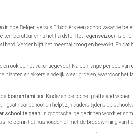
len in hoe Belgen versus Ethiopiërs een schoolvakantie bel
e temperatuur er nu het hardste
. H
et
regenseizoen
is er 
el hard. Verder blijft het meestal droog en bewolkt
.
En dat b
ë, en ook op het vakantiegevoel. Na een lange periode van
e planten en akkers eindelijk weer groeien, waardoor
het l
r de
boerenfamilies
. Kinderen die op het platteland wonen
en gaat naar school en
helpt zijn ouders tijdens de schoolv
ar school te gaan
. In grootschalige gezinnen wordt er s
huis helpen in het huishouden of met de broodwinning van he