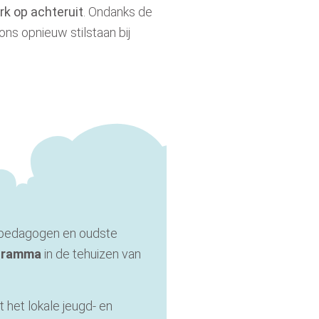
rk op achteruit
. Ondanks de
ns opnieuw stilstaan bij
pedagogen en oudste
gramma
in de tehuizen van
t het lokale
j
eugd- en