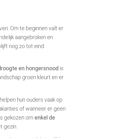
even. Om te beginnen valt er
eindelijk aangebroken en
lijft nog zo tot eind
droogte en hongersnood
is
andschap groen kleurt en
er
, helpen hun ouders vaak op
akanties
of wanneer er geen
oms gekozen om
enkel de
t gezin.