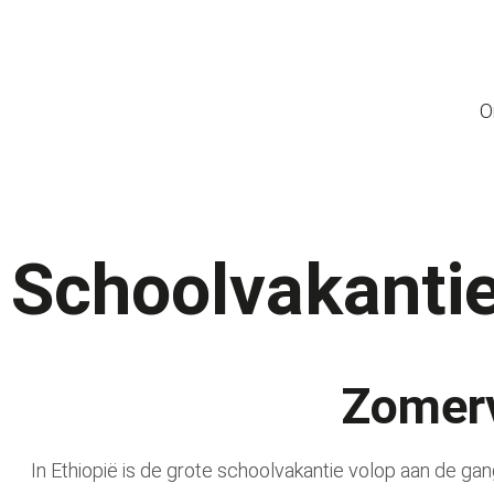
O
Schoolvakanti
Zomerv
In Ethiopië
is de
grote schoolvakantie volop aan de gan