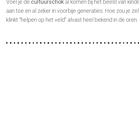
Voel je de
cultuurschok
al komen bij het beeld van kind
aan toe en al zeker in voorbije generaties. Hoe zou je ze
klinkt “helpen op het veld” alvast heel bekend in de oren.