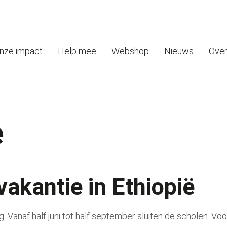
nze impact
Help mee
Webshop
Nieuws
Over
e
akantie in Ethiopië
g.
Vanaf half juni tot half september sluiten de scholen. Voo