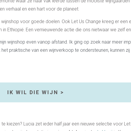
Piemonte waar ze haar vak leerde tussen de mooiste wijngaarde
en verhaal en een hart voor de planeet.
e wijnshop voor goede doelen. Ook Let Us Change kreeg er een e
n in Ethiopië. Een vernieuwende actie die ons nietwaar we zelf
mijn wijnshop even vanop afstand. Ik ging op zoek naar meer im
 het praktische van een wijnverkoop te ondersteunen, kunnen zi
IK WIL DIE WIJN >
s te kiezen? Lucia zet ieder half jaar een nieuwe selectie voor L