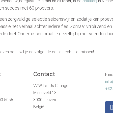
oeiende wijndegustatie in
mei en oktober
, in de
drukkerij
in Kesse
en succes met 60 proevers.
een zorgvuldige selectie seioenswijnen zodat je kan proeve
ssie het verhaal achter iedere fles. Zomaar vrijblijvend e
oede doel. Ondertussen praat je gezellig bij met vrienden, 
ezen bent, wil je de volgende edities echt niet missen!
s
Contact
Elin
info
VZW Let Us Change
+32
Minneveld 13
00 5056
3000 Leuven
België