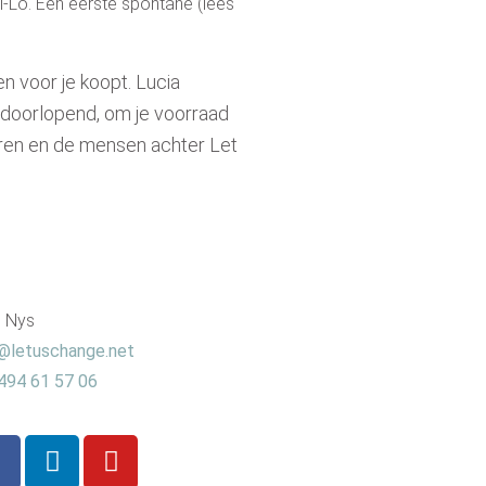
l-Lo. Een eerste spontane (lees
n voor je koopt. Lucia
n doorlopend, om je voorraad
buren en de mensen achter Let
e Nys
@letuschange.net
494 61 57 06