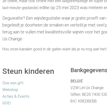
ze online, maar ook offline met een laagdrempelige en super b
editie
op 25 mei 2023 was meteen e
last-minute-geplande)
Deguwatte? Een wijndegustatie waar je gratis proeft van 
begeleidt je doorheen de smaken en verteld je met veel pa
terug aan te vullen met kwaliteitsvolle wijnen voor het g
Us Change.
Hou onze kanalen goed in de gaten want als je nu nog aan het l
Steun kinderen
Bankgegeven
BELGIË
Doe een gift
VZW Let Us Change
Webshop
Giften: BE20 7430 53
Acties & Events
BIC: KREDBEBB
GOEI