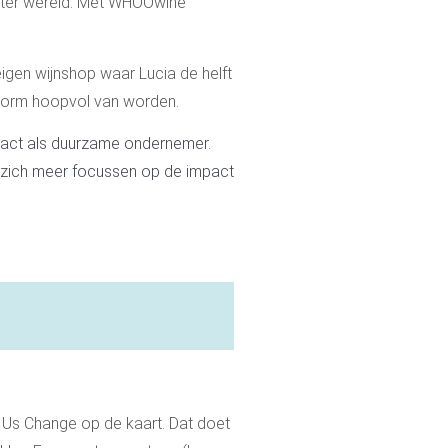
n ter wereld. Met WHOOwine
igen wijnshop waar Lucia de helft
 enorm hoopvol van worden.
pact als duurzame ondernemer.
j zich meer focussen op de impact
et Us Change op de kaart. Dat doet