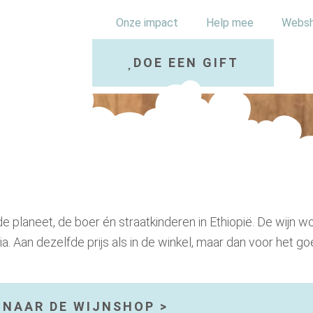
Onze impact
Help mee
Webs
DOE EEN GIFT
de planeet, de boer én straatkinderen in Ethiopië.
De wijn wo
ia.
Aan dezelfde prijs als in de winkel, maar dan voor het go
NAAR DE WIJNSHOP >