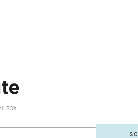
gte
AILBOX
SC