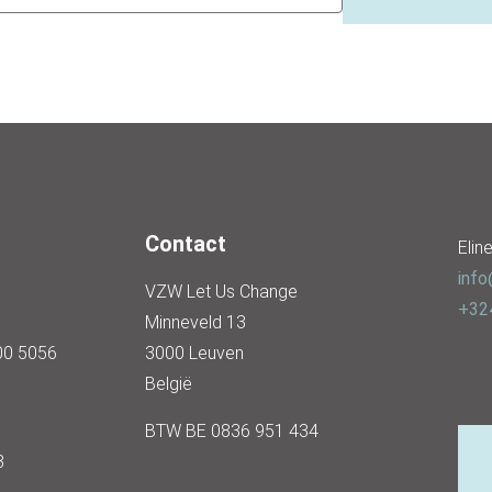
Contact
Elin
info
VZW Let Us Change
+32
Minneveld 13
00 5056
3000 Leuven
België
BTW BE 0836 951 434
3