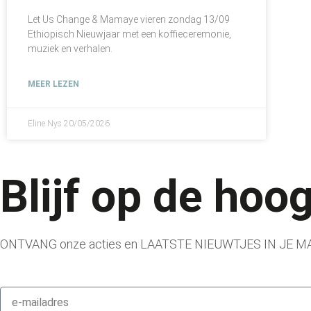
Let Us Change & Mamaye vieren zondag 13/09
Ethiopisch Nieuwjaar met een koffieceremonie,
muziek en verhalen.
MEER LEZEN
Eline Nys
20/05/2026
Blijf op de hoo
ONTVANG onze acties en LAATSTE NIEUWTJES IN JE M