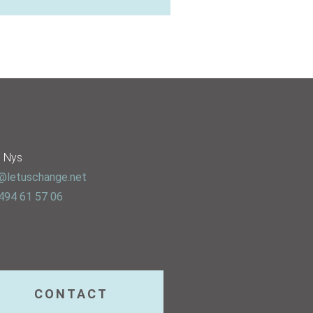
e Nys
@letuschange.net
494 61 57 06
CONTACT