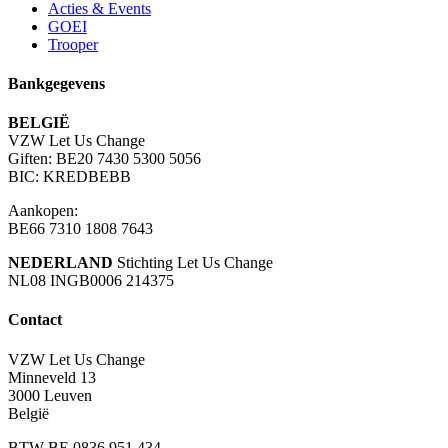
Acties & Events
GOEI
Trooper
Bankgegevens
BELGIË
VZW Let Us Change
Giften: BE20 7430 5300 5056
BIC: KREDBEBB
Aankopen:
BE66 7310 1808 7643
NEDERLAND
Stichting Let Us Change
NL08 INGB0006 214375
Contact
VZW Let Us Change
Minneveld 13
3000 Leuven
België
BTW BE 0836 951 434